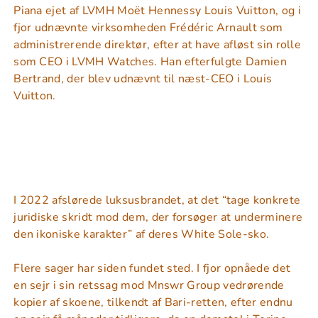
Piana ejet af LVMH Moët Hennessy Louis Vuitton, og i
fjor udnævnte virksomheden Frédéric Arnault som
administrerende direktør, efter at have afløst sin rolle
som CEO i LVMH Watches. Han efterfulgte Damien
Bertrand, der blev udnævnt til næst-CEO i Louis
Vuitton.
I 2022 afslørede luksusbrandet, at det “tage konkrete
juridiske skridt mod dem, der forsøger at underminere
den ikoniske karakter” af deres White Sole-sko.
Flere sager har siden fundet sted. I fjor opnåede det
en sejr i sin retssag mod Mnswr Group vedrørende
kopier af skoene, tilkendt af Bari-retten, efter endnu