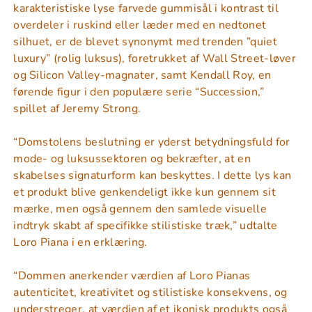
karakteristiske lyse farvede gummisål i kontrast til
overdeler i ruskind eller læder med en nedtonet
silhuet, er de blevet synonymt med trenden ”quiet
luxury” (rolig luksus), foretrukket af Wall Street-løver
og Silicon Valley-magnater, samt Kendall Roy, en
førende figur i den populære serie “Succession,”
spillet af Jeremy Strong.
“Domstolens beslutning er yderst betydningsfuld for
mode- og luksussektoren og bekræfter, at en
skabelses signaturform kan beskyttes. I dette lys kan
et produkt blive genkendeligt ikke kun gennem sit
mærke, men også gennem den samlede visuelle
indtryk skabt af specifikke stilistiske træk,” udtalte
Loro Piana i en erklæring.
“Dommen anerkender værdien af Loro Pianas
autenticitet, kreativitet og stilistiske konsekvens, og
understreger, at værdien af et ikonisk produkts også