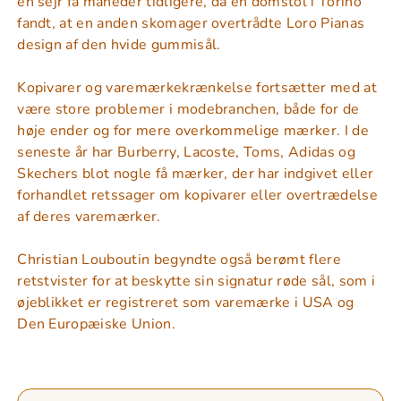
en sejr få måneder tidligere, da en domstol i Torino
fandt, at en anden skomager overtrådte Loro Pianas
design af den hvide gummisål.
Kopivarer og varemærkekrænkelse fortsætter med at
være store problemer i modebranchen, både for de
høje ender og for mere overkommelige mærker. I de
seneste år har Burberry, Lacoste, Toms, Adidas og
Skechers blot nogle få mærker, der har indgivet eller
forhandlet retssager om kopivarer eller overtrædelse
af deres varemærker.
Christian Louboutin begyndte også berømt flere
retstvister for at beskytte sin signatur røde sål, som i
øjeblikket er registreret som varemærke i USA og
Den Europæiske Union.