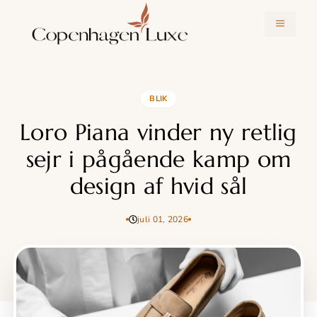
Hop
til
MENU
indhold
BLIK
Loro Piana vinder ny retlig
sejr i pågående kamp om
design af hvid sål
juli 01, 2026